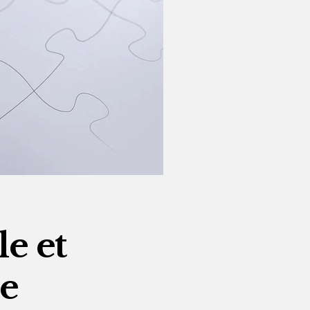
le et
e