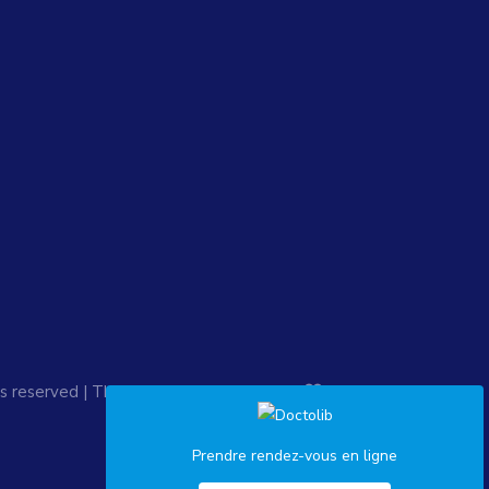
ts reserved | This template is made with
by
Prendre rendez-vous en ligne